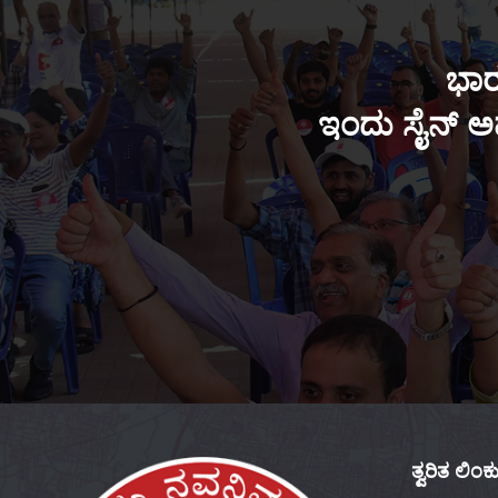
ಭಾರ
ಇಂದು ಸೈನ್ ಅಪ
ತ್ವರಿತ ಲಿಂ