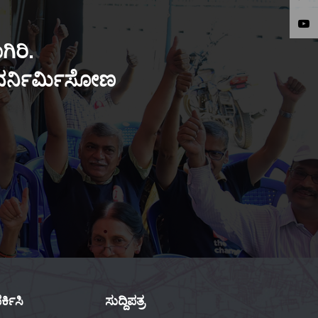
ಿರಿ.
ುನರ್ನಿರ್ಮಿಸೋಣ
್ಕಿಸಿ
ಸುದ್ದಿಪತ್ರ