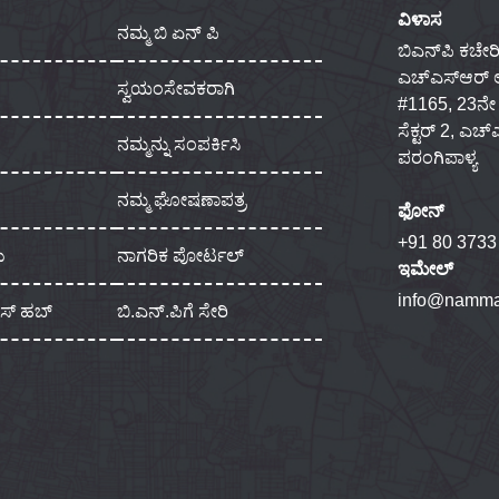
ವಿಳಾಸ
ನಮ್ಮ ಬಿ ಏನ್ ಪಿ
ಬಿಎನ್‌ಪಿ ಕಚೇರಿ
ಎಚ್‌ಎಸ್‌ಆರ್
ಸ್ವಯಂಸೇವಕರಾಗಿ
#1165, 23ನೇ ಮು
ಸೆಕ್ಟರ್ 2, ಎಚ
ನಮ್ಮನ್ನು ಸಂಪರ್ಕಿಸಿ
ಪರಂಗಿಪಾಳ್ಯ
ನಮ್ಮ ಘೋಷಣಾಪತ್ರ
ಫೋನ್
+91 80 3733
ು
ನಾಗರಿಕ ಪೋರ್ಟಲ್
ಇಮೇಲ್
info@namma
ಾಸ್ ಹಬ್
ಬಿ.ಎನ್.ಪಿಗೆ ಸೇರಿ