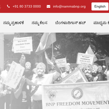
.
+91 80 3733 0000
info@nammabnp.org
English
ನಮ್ಮ ಪ್ರಣಾಳಿಕೆ
ನಮ್ಮ ಕೆಲಸ
ಬೆಂಗಳೂರಿಗಾಸ್ ಹಬ್
ಮಾಧ್ಯಮ ಕ