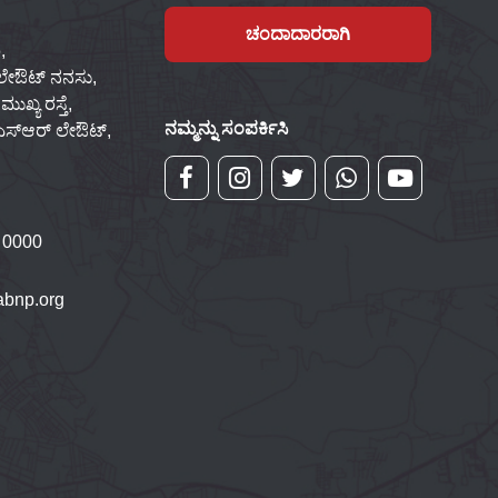
ಚಂದಾದಾರರಾಗಿ
,
 ಲೇಔಟ್ ನನಸು,
ಖ್ಯ ರಸ್ತೆ,
ನಮ್ಮನ್ನು ಸಂಪರ್ಕಿಸಿ
್‌ಎಸ್‌ಆರ್ ಲೇಔಟ್,
 0000
bnp.org