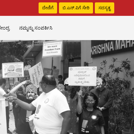
ದೇಣಿಗೆ
ಬಿ.ಎನ್‌.ಪಿಗೆ ಸೇರಿ
ಸದಸ್ಯತ್ವ
ೇಂದ್ರ
ನಮ್ಮನ್ನು ಸಂಪರ್ಕಿಸಿ