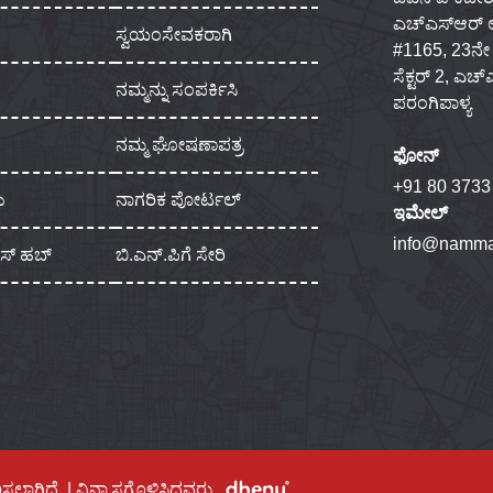
ಎಚ್‌ಎಸ್‌ಆರ್
ಸ್ವಯಂಸೇವಕರಾಗಿ
#1165, 23ನೇ ಮು
ಸೆಕ್ಟರ್ 2, ಎಚ
ನಮ್ಮನ್ನು ಸಂಪರ್ಕಿಸಿ
ಪರಂಗಿಪಾಳ್ಯ
ನಮ್ಮ ಘೋಷಣಾಪತ್ರ
ಫೋನ್
+91 80 3733
ು
ನಾಗರಿಕ ಪೋರ್ಟಲ್
ಇಮೇಲ್
info@namma
ಾಸ್ ಹಬ್
ಬಿ.ಎನ್.ಪಿಗೆ ಸೇರಿ
ಿಸಲಾಗಿದೆ. | ವಿನ್ಯಾಸಗೊಳಿಸಿದವರು