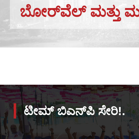
ಬೋರ್‌ವೆಲ್ ಮತ್ತು 
ಟೀಮ್ ಬಿಎನ್‌ಪಿ ಸೇರಿ!.