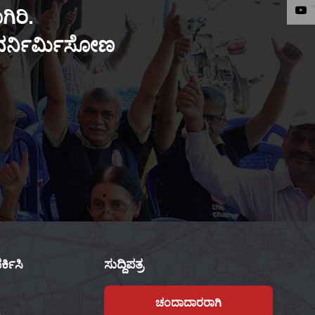
ಿರಿ.
ುನರ್ನಿರ್ಮಿಸೋಣ
್ಕಿಸಿ
ಸುದ್ದಿಪತ್ರ
ಚಂದಾದಾರರಾಗಿ
,