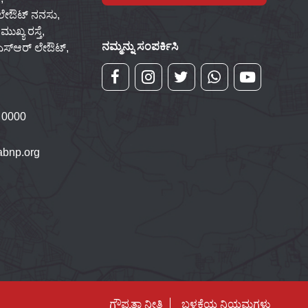
 ಲೇಔಟ್ ನನಸು,
ಖ್ಯ ರಸ್ತೆ,
ನಮ್ಮನ್ನು ಸಂಪರ್ಕಿಸಿ
್‌ಎಸ್‌ಆರ್ ಲೇಔಟ್,
 0000
bnp.org
ಗೌಪ್ಯತಾ ನೀತಿ
ಬಳಕೆಯ ನಿಯಮಗಳು