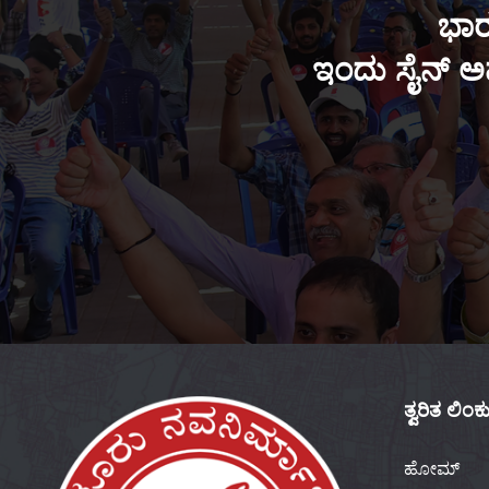
ಭಾರ
ಇಂದು ಸೈನ್ ಅಪ
ತ್ವರಿತ ಲಿಂ
ಹೋಮ್