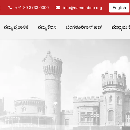
.
+91 80 3733 0000
info@nammabnp.org
English
ನಮ್ಮ ಪ್ರಣಾಳಿಕೆ
ನಮ್ಮ ಕೆಲಸ
ಬೆಂಗಳೂರಿಗಾಸ್ ಹಬ್
ಮಾಧ್ಯಮ ಕ