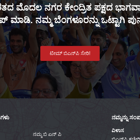
ತದ ಮೊದಲ ನಗರ ಕೇಂದ್ರಿತ ಪಕ್ಷದ ಭಾಗವಾಗ
್ ಮಾಡಿ. ನಮ್ಮ ಬೆಂಗಳೂರನ್ನು ಒಟ್ಟಾಗಿ ಪ
ಟೀಮ್ ಬಿಎನ್‌ಪಿ ಸೇರಿ!
ಕುಗಳು
ನಮ್ಮನ್ನು ಸಂಪರ
ವಿಳಾಸ
ನಮ್ಮ ಬಿ ಏನ್ ಪಿ
ಬಿಎನ್‌ಪಿ ಕಚೇರಿ