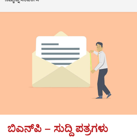
ಬಿಎನ್‌ಪಿ – ಸುದ್ದಿ ಪತ್ರಗಳು