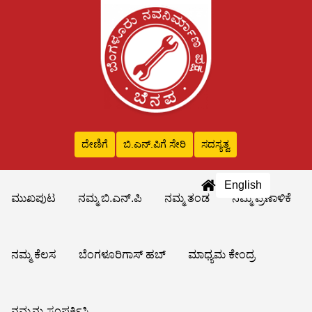
ದೇಣಿಗೆ
ಬಿ.ಎನ್‌.ಪಿಗೆ ಸೇರಿ
ಸದಸ್ಯತ್ವ
English
ಮುಖಪುಟ
ನಮ್ಮ ಬಿ.ಎನ್.ಪಿ
ನಮ್ಮ ತಂಡ
ನಮ್ಮ ಪ್ರಣಾಳಿಕೆ
ನಮ್ಮ ಕೆಲಸ
ಬೆಂಗಳೂರಿಗಾಸ್ ಹಬ್
ಮಾಧ್ಯಮ ಕೇಂದ್ರ
ನಮ್ಮನ್ನು ಸಂಪರ್ಕಿಸಿ