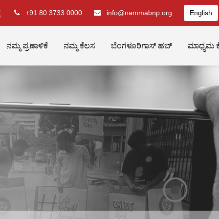
.
+91 80 3733 0000
info@nammabnp.org
English
ನಮ್ಮ ಪ್ರಣಾಳಿಕೆ
ನಮ್ಮ ಕೆಲಸ
ಬೆಂಗಳೂರಿಗಾಸ್ ಹಬ್
ಮಾಧ್ಯಮ ಕ