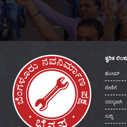
ತ್ವರಿತ ಲಿಂ
ಹೋಮ್
ದೇಣಿಗೆ
ಸದಸ್ಯರಾಗಿ
ಸುದ್ದಿ