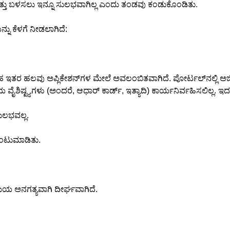
ಮತ್ತು ಬಳಸಲು ಇನ್ನೂ ಸುಲಭವಾಗಿಲ್ಲ ಎಂದು ತಂಡವು ಕಂಡುಕೊಂಡಿತು.
ು ಕೆಳಗೆ ನೀಡಲಾಗಿದೆ:
ತಹ ಇತರ ಹಲವು ಅಪ್ಲಿಕೇಶನ್‌ಗಳ ಮೇಲೆ ಅವಲಂಬಿತವಾಗಿದೆ. ಪೋರ್ಟಲ್‌ನಲ್ಲಿ ಅ
ಶಿಷ್ಟ್ಯಗಳು (ಅಂದರೆ, ಆಧಾರ್ ಕಾರ್ಡ್, ಇತ್ಯಾದಿ) ಕಾರ್ಯನಿರ್ವಹಿಸಲಿಲ್ಲ. ಇ
ಲಭವಲ್ಲ.
ನುಂಟುಮಾಡಿತು.
ಯ ಅನಗತ್ಯವಾಗಿ ದೀರ್ಘವಾಗಿದೆ.