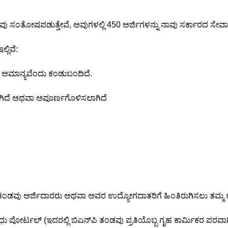
ಲು ನಾವು ಸಂತೋಷಪಡುತ್ತೇವೆ, ಅವುಗಳಲ್ಲಿ 450 ಅರ್ಜಿಗಳನ್ನು ನಾವು ಸರ್ಕಾರದ ಸೇವ
್ಲಿವೆ:
 ಅಮಾನ್ಯವೆಂದು ಕಂಡುಬಂದಿದೆ.
ಲಾಗಿದೆ ಅಥವಾ ಅಪೂರ್ಣಗೊಳಿಸಲಾಗಿದೆ
 ತಂಡವು ಅರ್ಜಿದಾರರು ಅಥವಾ ಅವರ ಉದ್ಯೋಗದಾತರಿಗೆ ಹಿಂತಿರುಗಿಸಲು ತಮ್ಮ ಕೈ
ಪೋರ್ಟಲ್ (ಇದರಲ್ಲಿ ಬಿಎನ್‌ಪಿ ತಂಡವು ಪ್ರತಿಯೊಬ್ಬ ಗೃಹ ಕಾರ್ಮಿಕರ ಪರವಾಗಿ