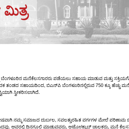
ಮಿತ್ರ
ೆಂಗಳೂರಿನ ಮನೆಕೆಲಸಗಾರರು ಪಡೆಯಲು ಸಹಾಯ ಮಾಡುವ ಮತ್ತು ಸಕ್ರಿಯಗೊಳಿಸುವ
ವಕ ತಂಡದ ಸಹಾಯದಿಂದ, ಬಿಎನ್‌ಪಿ ಬೆಂಗಳೂರಿನಲ್ಲಿರುವ 750 ಕ್ಕೂ ಹೆಚ್ಚು ಮನ
ವಿಯಾಗಿ ಸ್ವೀಕರಿಸಲಾಗಿದೆ.
 ವಿಶೇಷವಾಗಿ ನಮ್ಮ ಸಮಾಜದ ದುರ್ಬಲ, ಸವಲತ್ತುರಹಿತ ವರ್ಗಗಳ ಮೇಲೆ ಪರಿಣಾಮ
ು. ಅವರಲ್ಲಿ ದಿನಗೂಲಿ ಮಾಡುವವರು, ಆಟೋ/ಕ್ಯಾಬ್ ಚಾಲಕರು, ಮನೆ ಕೆಲಸಗಾರರ