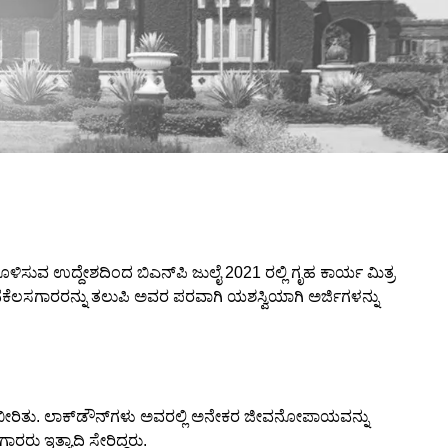
 ಉದ್ದೇಶದಿಂದ ಬಿಎನ್‌ಪಿ ಜುಲೈ 2021 ರಲ್ಲಿ ಗೃಹ ಕಾರ್ಯ ಮಿತ್ರ
ೆಕೆಲಸಗಾರರನ್ನು ತಲುಪಿ ಅವರ ಪರವಾಗಿ ಯಶಸ್ವಿಯಾಗಿ ಅರ್ಜಿಗಳನ್ನು
 ಬೀರಿತು. ಲಾಕ್‌ಡೌನ್‌ಗಳು ಅವರಲ್ಲಿ ಅನೇಕರ ಜೀವನೋಪಾಯವನ್ನು
ು ಇತ್ಯಾದಿ ಸೇರಿದ್ದರು.