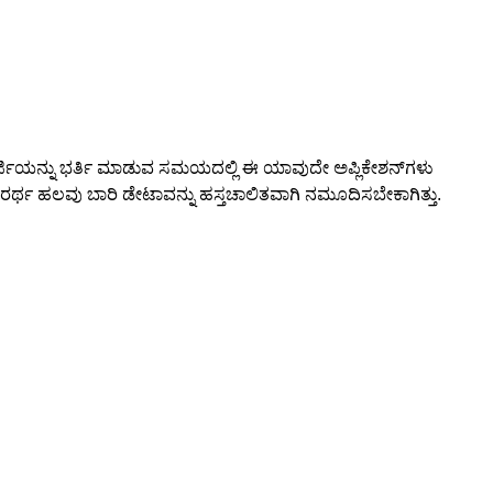
ರ್ಜಿಯನ್ನು ಭರ್ತಿ ಮಾಡುವ ಸಮಯದಲ್ಲಿ ಈ ಯಾವುದೇ ಅಪ್ಲಿಕೇಶನ್‌ಗಳು
ದರರ್ಥ ಹಲವು ಬಾರಿ ಡೇಟಾವನ್ನು ಹಸ್ತಚಾಲಿತವಾಗಿ ನಮೂದಿಸಬೇಕಾಗಿತ್ತು.