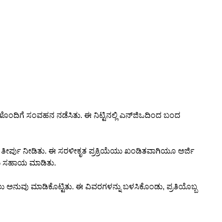
ಗಳೊಂದಿಗೆ ಸಂವಹನ ನಡೆಸಿತು. ಈ ನಿಟ್ಟಿನಲ್ಲಿ ಎನ್‌ಜಿಒದಿಂದ ಬಂದ
ರ್ಪು ನೀಡಿತು. ಈ ಸರಳೀಕೃತ ಪ್ರಕ್ರಿಯೆಯು ಖಂಡಿತವಾಗಿಯೂ ಅರ್ಜಿ
ಾಡಲು ಸಹಾಯ ಮಾಡಿತು.
 ಅನುವು ಮಾಡಿಕೊಟ್ಟಿತು. ಈ ವಿವರಗಳನ್ನು ಬಳಸಿಕೊಂಡು, ಪ್ರತಿಯೊಬ್ಬ