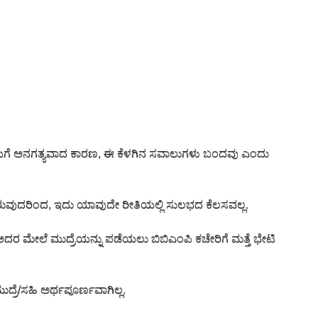
ರಕ್ರಿಯೆಗೆ ಅನಗತ್ಯವಾದ ಕಾರಣ, ಈ ಕೆಳಗಿನ ಸವಾಲುಗಳು ಬಂದವು ಎಂದು
 ಇರುವುದರಿಂದ, ಇದು ಯಾವುದೇ ರೀತಿಯಲ್ಲಿ ಸುಲಭದ ಕೆಲಸವಲ್ಲ.
ರ ಮೇಲೆ ಮುದ್ರೆಯನ್ನು ಪಡೆಯಲು ಬಿಬಿಎಂಪಿ ಕಚೇರಿಗೆ ಮತ್ತೆ ಭೇಟಿ
ರೆ/ಸಹಿ ಅರ್ಥಪೂರ್ಣವಾಗಿಲ್ಲ.