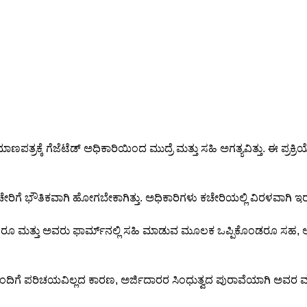
ತ್ರಕ್ಕೆ ಗೆಜೆಟೆಡ್ ಅಧಿಕಾರಿಯಿಂದ ಮುದ್ರೆ ಮತ್ತು ಸಹಿ ಅಗತ್ಯವಿತ್ತು. ಈ ಪ್
ಚೇರಿಗೆ ಭೌತಿಕವಾಗಿ ಹೋಗಬೇಕಾಗಿತ್ತು. ಅಧಿಕಾರಿಗಳು ಕಚೇರಿಯಲ್ಲಿ ವಿರಳವಾಗಿ
ದರೂ ಮತ್ತು ಅವರು ಫಾರ್ಮ್‌ನಲ್ಲಿ ಸಹಿ ಮಾಡುವ ಮೂಲಕ ಒಪ್ಪಿಕೊಂಡರೂ ಸಹ, ಅದ
ಗೆ ಪರಿಚಯವಿಲ್ಲದ ಕಾರಣ, ಅರ್ಜಿದಾರರ ಸಿಂಧುತ್ವದ ಪುರಾವೆಯಾಗಿ ಅವರ ಮುದ್