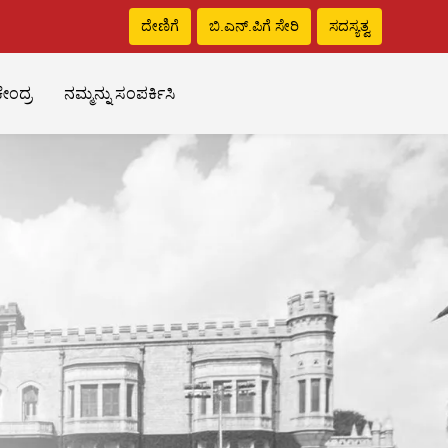
ದೇಣಿಗೆ
ಬಿ.ಎನ್‌.ಪಿಗೆ ಸೇರಿ
ಸದಸ್ಯತ್ವ
ೇಂದ್ರ
ನಮ್ಮನ್ನು ಸಂಪರ್ಕಿಸಿ