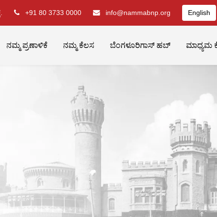
.
+91 80 3733 0000
info@nammabnp.org
English
ನಮ್ಮ ಪ್ರಣಾಳಿಕೆ
ನಮ್ಮ ಕೆಲಸ
ಬೆಂಗಳೂರಿಗಾಸ್ ಹಬ್
ಮಾಧ್ಯಮ ಕ