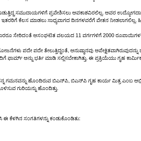
ಡುತ್ತಿದ್ದ ಸಮುದಾಯಗಳಿಗೆ ಪ್ರವೇಶಿಸಲು ಅವಕಾಶವಿರಲಿಲ್ಲ. ಅವರ ಉದ್ಯೋಗದಾ
 ಇತರರಿಗೆ ಕೆಲಸ ಮಾಡಲು ಸಾಧ್ಯವಾಗದ ದಿನಗಳವರೆಗೆ ವೇತನ ನೀಡಲಾಗಲಿಲ್ಲ. ಹೀ
ೆಲಸಗಾರರೂ ಸೇರಿದಂತೆ ಅಸಂಘಟಿತ ವಲಯದ 11 ವರ್ಗಗಳಿಗೆ 2000 ರೂಪಾಯಿಗಳ
ೆಗಳು ಪದೇ ಪದೇ ತೇಲುತ್ತಿದ್ದಂತೆ, ಅನುಷ್ಠಾನವು ಅಪೇಕ್ಷಿತವಾಗಿರುವುದನ್ನು ಬ
ೆ ಫಾರ್ಮ್ ಅನ್ನು ಭರ್ತಿ ಮಾಡಿ ಸಲ್ಲಿಸಬೇಕಾಗಿತ್ತು. ಈ ಪ್ರಕ್ರಿಯೆಯು ಗೃಹ ಕಾರ್ಮ
ನ ಗಮನವನ್ನು ಹೊಂದಿರುವ ಬಿಎನ್‌ಪಿ, ಬಿಎನ್‌ಪಿ ಗೃಹ ಕಾರ್ಯ ಮಿತ್ರ ಎಂಬ ಅಭಿ
ಿಸುವ ಗುರಿಯನ್ನು ಹೊಂದಿತ್ತು.
ೇಷಿಸಿ ಈ ಕೆಳಗಿನ ಸಂಗತಿಗಳನ್ನು ಕಂಡುಕೊಂಡಿತು: