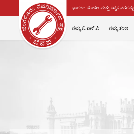
ಭಾರತದ ಮೊದಲ ಮತ್ತು ಏಕೈಕ ನಗರಪಕ್ಷ
ನಮ್ಮ ಬಿ.ಎನ್.ಪಿ
ನಮ್ಮ ತಂಡ