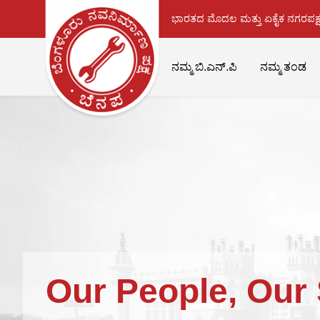
ಭಾರತದ ಮೊದಲ ಮತ್ತು ಏಕೈಕ ನಗರಪಕ್ಷ
ನಮ್ಮ ಬಿ.ಎನ್.ಪಿ
ನಮ್ಮ ತಂಡ
Our People, Our 