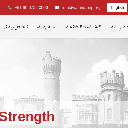
.
+91 80 3733 0000
info@nammabnp.org
English
ನಮ್ಮ ಪ್ರಣಾಳಿಕೆ
ನಮ್ಮ ಕೆಲಸ
ಬೆಂಗಳೂರಿಗಾಸ್ ಹಬ್
ಮಾಧ್ಯಮ ಕ
Strength