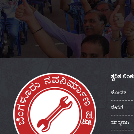
ತ್ವರಿತ ಲಿಂ
ಹೋಮ್
ದೇಣಿಗೆ
ಸದಸ್ಯರಾಗಿ