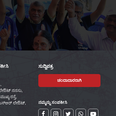
್ಕಿಸಿ
ಸುದ್ದಿಪತ್ರ
ಚಂದಾದಾರರಾಗಿ
,
 ಲೇಔಟ್ ನನಸು,
ಖ್ಯ ರಸ್ತೆ,
ನಮ್ಮನ್ನು ಸಂಪರ್ಕಿಸಿ
್‌ಎಸ್‌ಆರ್ ಲೇಔಟ್,