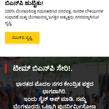
ಬಿಎನ್‌ಪಿ ಹುಟ್ಟಿತು!
100% ಬೆಂಗಳೂರಿನತ್ತ ಗಮನಹರಿಸಿದ ನಗರಪಕ್ಷ, ನಾಗರಿಕ ಸೌಕರ್ಯಗಳ
ಸುಧಾರಣೆ ಮತ್ತು ಬೆಂಗಳೂರನ್ನು ಜಗತ್ತಿನ ಅತ್ಯುತ್ತಮ ನಗರವನ್ನಾಗಿಸುವ
ದೃಷ್ಟಿ.
ಬಿಎನ್‌ಪಿ ದೃಷ್ಟಿ
ಟೀಮ್ ಬಿಎನ್‌ಪಿ ಸೇರಿ!.
ಭಾರತದ ಮೊದಲ ನಗರ ಕೇಂದ್ರಿತ ಪಕ್ಷದ
ಭಾಗವಾಗಿರಿ.
ಇಂದು ಸೈನ್ ಅಪ್ ಮಾಡಿ. ನಮ್ಮ
ಬೆಂಗಳೂರನ್ನು ಒಟ್ಟಾಗಿ ಪುನರ್ನಿರ್ಮಿಸೋಣ