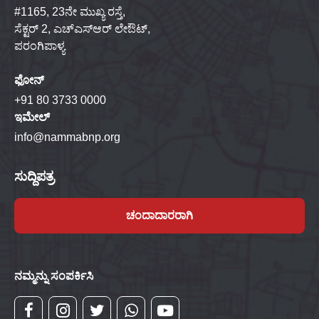
#1165, 23ನೇ ಮುಖ್ಯ ರಸ್ತೆ,
ಸೆಕ್ಟರ್ 2, ಎಚ್‌ಎಸ್‌ಆರ್ ಲೇಔಟ್,
ಪರಂಗಿಪಾಳ್ಯ
ಫೋನ್
+91 80 3733 0000
ಇಮೇಲ್
info@nammabnp.org
ಸುದ್ದಿಪತ್ರ
ಚಂದಾದಾರರಾಗಿ
ನಮ್ಮನ್ನು ಸಂಪರ್ಕಿಸಿ