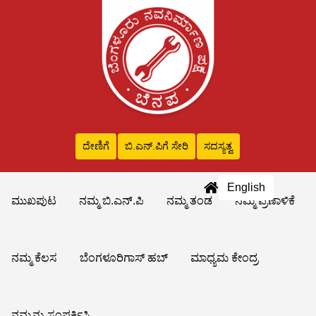
ದೇಣಿಗೆ
ಬಿ.ಎನ್‌.ಪಿಗೆ ಸೇರಿ
ಸದಸ್ಯತ್ವ
English
ಮುಖಪುಟ
ನಮ್ಮ ಬಿ.ಎನ್.ಪಿ
ನಮ್ಮ ತಂಡ
ನಮ್ಮ ಪ್ರಣಾಳಿಕೆ
ನಮ್ಮ ಕೆಲಸ
ಬೆಂಗಳೂರಿಗಾಸ್ ಹಬ್
ಮಾಧ್ಯಮ ಕೇಂದ್ರ
ನಮ್ಮನ್ನು ಸಂಪರ್ಕಿಸಿ