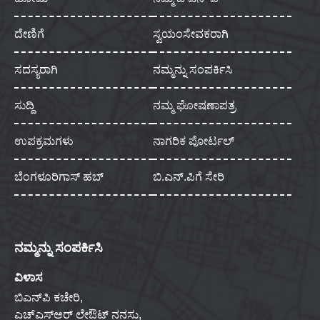
ದೇಣಿಗೆ
ಸ್ವಯಂಸೇವಕರಾಗಿ
ಸದಸ್ಯರಾಗಿ
ನಮ್ಮನ್ನು ಸಂಪರ್ಕಿಸಿ
ಸುದ್ದಿ
ನಮ್ಮ ಘೋಷಣಾಪತ್ರ
ಉಪಕ್ರಮಗಳು
ನಾಗರಿಕ ಪೋರ್ಟಲ್
ಬೆಂಗಳೂರಿಗಾಸ್ ಹಬ್
ಬಿ.ಎನ್.ಪಿಗೆ ಸೇರಿ
ನಮ್ಮನ್ನು ಸಂಪರ್ಕಿಸಿ
ವಿಳಾಸ
ಬಿಎನ್‌ಪಿ ಕಚೇರಿ,
ಎಚ್‌ಎಸ್‌ಆರ್ ಲೇಔಟ್ ನನಸು,